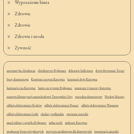
Wyposażenie biura
Zdrowie
Zdrowie
Zdrowie i uroda
Żywność
automatyka chłodnicza
chłodnictwo Bydgoszcz
dekoracje halloween
drzwi drewniane Toruń
frezy diamentowe
Kontener na gruz Katowice
laminacja brwi Katowice
laminacja rzęs Katowice
lustro na wymiar Bydgoszcz
manicure tytanowy Katowice
naprawa klimatyzacji samochodowej Tarnowskie Góry
narzędzia diamentowe
Noclegi Mazury
odbiór elektrośmieci Kraków
odbiór elektrośmieci Poznań
odbiór elektrośmieci Warszawa
odbiór elektrośmieci Łódź
okulary wędkarskie
ostrzenie narzędzi
panel szklany z grafiką Bydgoszcz
pałka tonfa
pedicure Katowice
producent form wtryskowych
przyjęcia urodzinowe dla dziewczynki
regeneracja narzędzi