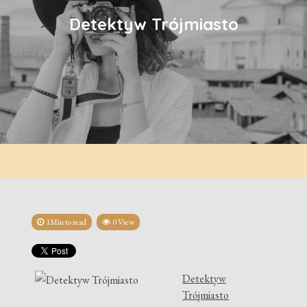
Detektyw Trójmiasto
1Min to read
0 View
Detektyw
Trójmiasto