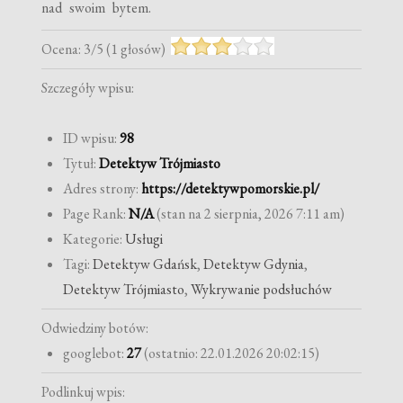
nad swoim bytem.
Ocena:
3
/
5
(
1
głosów)
Szczegóły wpisu:
ID wpisu:
98
Tytuł:
Detektyw Trójmiasto
Adres strony:
https://detektywpomorskie.pl/
Page Rank:
N/A
(stan na 2 sierpnia, 2026 7:11 am)
Kategorie:
Usługi
Tagi:
Detektyw Gdańsk
,
Detektyw Gdynia
,
Detektyw Trójmiasto
,
Wykrywanie podsłuchów
Odwiedziny botów:
googlebot:
27
(ostatnio: 22.01.2026 20:02:15)
Podlinkuj wpis: