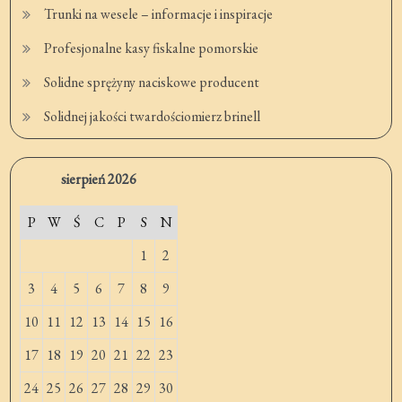
Trunki na wesele – informacje i inspiracje
Profesjonalne kasy fiskalne pomorskie
Solidne sprężyny naciskowe producent
Solidnej jakości twardościomierz brinell
sierpień 2026
P
W
Ś
C
P
S
N
1
2
3
4
5
6
7
8
9
10
11
12
13
14
15
16
17
18
19
20
21
22
23
24
25
26
27
28
29
30