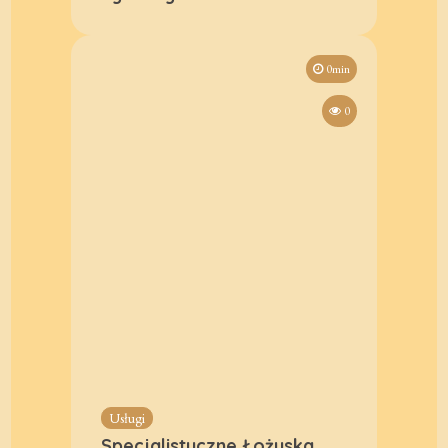
0min
0
Usługi
Specjalistyczne Łożyska