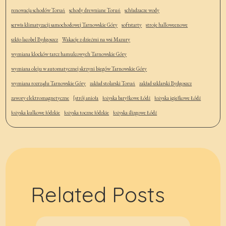
renowacja schodów Toruń
schody drewniane Toruń
schładzacze wody
serwis klimatyzacji samochodowej Tarnowskie Góry
softstarty
stroje halloweenowe
szkło lacobel Bydgoszcz
Wakacje z dziećmi na wsi Mazury
wymiana klocków tarcz hamulcowych Tarnowskie Góry
wymiana oleju w automatycznej skrzyni biegów Tarnowskie Góry
wymiana rozrządu Tarnowskie Góry
zakład stolarski Toruń
zakład szklarski Bydgoszcz
zawory elektromagnetyczne
{strój anioła
łożyska baryłkowe Łódź
łożyska igiełkowe Łódź
łożyska kulkowe łódzkie
łożyska toczne łódzkie
łożyska ślizgowe Łódź
Related Posts