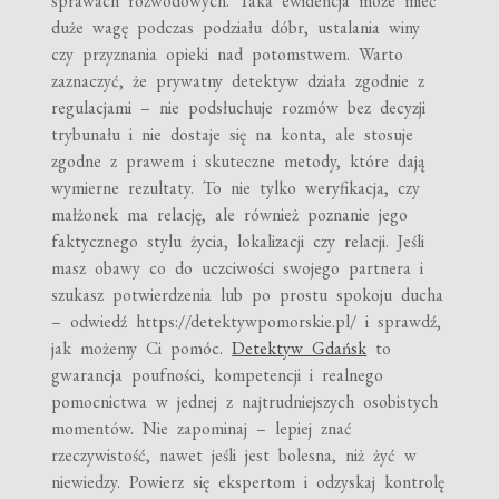
sprawach rozwodowych. Taka ewidencja może mieć
duże wagę podczas podziału dóbr, ustalania winy
czy przyznania opieki nad potomstwem. Warto
zaznaczyć, że prywatny detektyw działa zgodnie z
regulacjami – nie podsłuchuje rozmów bez decyzji
trybunału i nie dostaje się na konta, ale stosuje
zgodne z prawem i skuteczne metody, które dają
wymierne rezultaty. To nie tylko weryfikacja, czy
małżonek ma relację, ale również poznanie jego
faktycznego stylu życia, lokalizacji czy relacji. Jeśli
masz obawy co do uczciwości swojego partnera i
szukasz potwierdzenia lub po prostu spokoju ducha
– odwiedź https://detektywpomorskie.pl/ i sprawdź,
jak możemy Ci pomóc.
Detektyw Gdańsk
to
gwarancja poufności, kompetencji i realnego
pomocnictwa w jednej z najtrudniejszych osobistych
momentów. Nie zapominaj – lepiej znać
rzeczywistość, nawet jeśli jest bolesna, niż żyć w
niewiedzy. Powierz się ekspertom i odzyskaj kontrolę