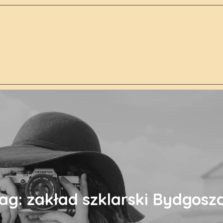
ag:
zakład szklarski Bydgosz