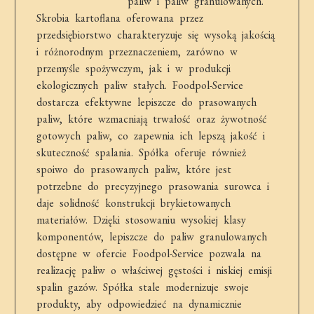
paliw i paliw granulowanych.
Skrobia kartoflana oferowana przez
przedsiębiorstwo charakteryzuje się wysoką jakością
i różnorodnym przeznaczeniem, zarówno w
przemyśle spożywczym, jak i w produkcji
ekologicznych paliw stałych. Foodpol-Service
dostarcza efektywne lepiszcze do prasowanych
paliw, które wzmacniają trwałość oraz żywotność
gotowych paliw, co zapewnia ich lepszą jakość i
skuteczność spalania. Spółka oferuje również
spoiwo do prasowanych paliw, które jest
potrzebne do precyzyjnego prasowania surowca i
daje solidność konstrukcji brykietowanych
materiałów. Dzięki stosowaniu wysokiej klasy
komponentów, lepiszcze do paliw granulowanych
dostępne w ofercie Foodpol-Service pozwala na
realizację paliw o właściwej gęstości i niskiej emisji
spalin gazów. Spółka stale modernizuje swoje
produkty, aby odpowiedzieć na dynamicznie