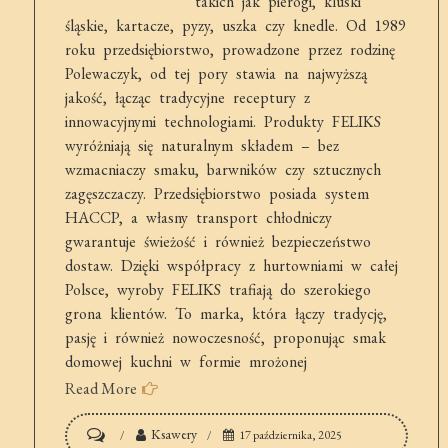
takich jak pierogi, kluski
śląskie, kartacze, pyzy, uszka czy knedle. Od 1989
roku przedsiębiorstwo, prowadzone przez rodzinę
Polewaczyk, od tej pory stawia na najwyższą
jakość, łącząc tradycyjne receptury z
innowacyjnymi technologiami. Produkty FELIKS
wyróżniają się naturalnym składem – bez
wzmacniaczy smaku, barwników czy sztucznych
zagęszczaczy. Przedsiębiorstwo posiada system
HACCP, a własny transport chłodniczy
gwarantuje świeżość i również bezpieczeństwo
dostaw. Dzięki współpracy z hurtowniami w całej
Polsce, wyroby FELIKS trafiają do szerokiego
grona klientów. To marka, która łączy tradycję,
pasję i również nowoczesność, proponując smak
domowej kuchni w formie mrożonej
Read More
on
Ksawery
17 października, 2025