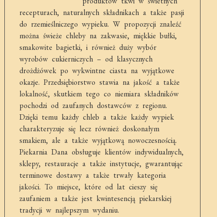
produktów tkwi w świetnych
recepturach, naturalnych składnikach a także pasji
do rzemieślniczego wypieku. W propozycji znaleźć
można świeże chleby na zakwasie, miękkie bułki,
smakowite bagietki, i również duży wybór
wyrobów cukierniczych – od klasycznych
drożdżówek po wykwintne ciasta na wyjątkowe
okazje. Przedsiębiorstwo stawia na jakość a także
lokalność, skutkiem tego co niemiara składników
pochodzi od zaufanych dostawców z regionu.
Dzięki temu każdy chleb a także każdy wypiek
charakteryzuje się lecz również doskonałym
smakiem, ale a także wyjątkową nowoczesnością.
Piekarnia Dana obsługuje klientów indywidualnych,
sklepy, restauracje a także instytucje, gwarantując
terminowe dostawy a także trwały kategoria
jakości. To miejsce, które od lat cieszy się
zaufaniem a także jest kwintesencją piekarskiej
tradycji w najlepszym wydaniu.