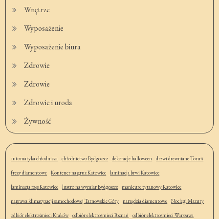
Wnętrze
Wyposażenie
Wyposażenie biura
Zdrowie
Zdrowie
Zdrowie i uroda
Żywność
automatyka chłodnicza
chłodnictwo Bydgoszcz
dekoracje halloween
drzwi drewniane Toruń
frezy diamentowe
Kontener na gruz Katowice
laminacja brwi Katowice
laminacja rzęs Katowice
lustro na wymiar Bydgoszcz
manicure tytanowy Katowice
naprawa klimatyzacji samochodowej Tarnowskie Góry
narzędzia diamentowe
Noclegi Mazury
odbiór elektrośmieci Kraków
odbiór elektrośmieci Poznań
odbiór elektrośmieci Warszawa