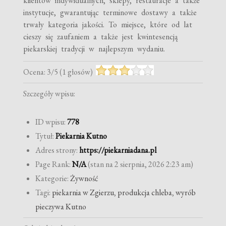
klientów indywidualnych, sklepy, restauracje a także
instytucje, gwarantując terminowe dostawy a także
trwały kategoria jakości. To miejsce, które od lat
cieszy się zaufaniem a także jest kwintesencją
piekarskiej tradycji w najlepszym wydaniu.
Ocena:
3
/
5
(
1
głosów)
Szczegóły wpisu:
ID wpisu:
778
Tytuł:
Piekarnia Kutno
Adres strony:
https://piekarniadana.pl
Page Rank:
N/A
(stan na 2 sierpnia, 2026 2:23 am)
Kategorie:
Żywność
Tagi:
piekarnia w Zgierzu
,
produkcja chleba
,
wyrób
pieczywa Kutno