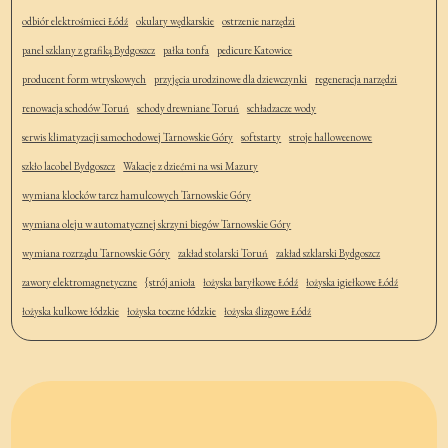
odbiór elektrośmieci Łódź
okulary wędkarskie
ostrzenie narzędzi
panel szklany z grafiką Bydgoszcz
pałka tonfa
pedicure Katowice
producent form wtryskowych
przyjęcia urodzinowe dla dziewczynki
regeneracja narzędzi
renowacja schodów Toruń
schody drewniane Toruń
schładzacze wody
serwis klimatyzacji samochodowej Tarnowskie Góry
softstarty
stroje halloweenowe
szkło lacobel Bydgoszcz
Wakacje z dziećmi na wsi Mazury
wymiana klocków tarcz hamulcowych Tarnowskie Góry
wymiana oleju w automatycznej skrzyni biegów Tarnowskie Góry
wymiana rozrządu Tarnowskie Góry
zakład stolarski Toruń
zakład szklarski Bydgoszcz
zawory elektromagnetyczne
{strój anioła
łożyska baryłkowe Łódź
łożyska igiełkowe Łódź
łożyska kulkowe łódzkie
łożyska toczne łódzkie
łożyska ślizgowe Łódź