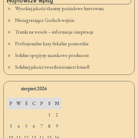
Najnowsze wpisy
Wysokiej jakości tkaniny pościelowe hurtownia
Niezagrażające Gerlach wejście
Trunki na wesele – informacje i inspiracje
Profesjonalne kasy fiskalne pomorskie
Solidne sprężyny naciskowe producent
Solidnej jakości twardościomierz brinell
sierpień 2026
P
W
Ś
C
P
S
N
1
2
3
4
5
6
7
8
9
10
11
12
13
14
15
16