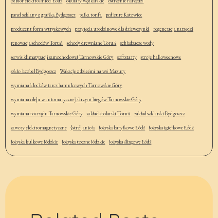
odbiór elektrośmieci Łódź
okulary wędkarskie
ostrzenie narzędzi
panel szklany z grafiką Bydgoszcz
pałka tonfa
pedicure Katowice
producent form wtryskowych
przyjęcia urodzinowe dla dziewczynki
regeneracja narzędzi
renowacja schodów Toruń
schody drewniane Toruń
schładzacze wody
serwis klimatyzacji samochodowej Tarnowskie Góry
softstarty
stroje halloweenowe
szkło lacobel Bydgoszcz
Wakacje z dziećmi na wsi Mazury
wymiana klocków tarcz hamulcowych Tarnowskie Góry
wymiana oleju w automatycznej skrzyni biegów Tarnowskie Góry
wymiana rozrządu Tarnowskie Góry
zakład stolarski Toruń
zakład szklarski Bydgoszcz
zawory elektromagnetyczne
{strój anioła
łożyska baryłkowe Łódź
łożyska igiełkowe Łódź
łożyska kulkowe łódzkie
łożyska toczne łódzkie
łożyska ślizgowe Łódź