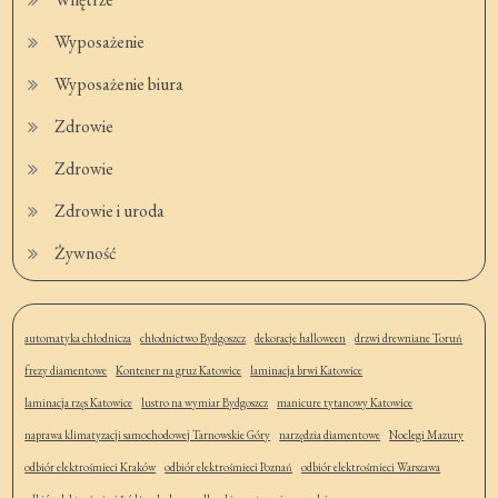
Wyposażenie
Wyposażenie biura
Zdrowie
Zdrowie
Zdrowie i uroda
Żywność
automatyka chłodnicza
chłodnictwo Bydgoszcz
dekoracje halloween
drzwi drewniane Toruń
frezy diamentowe
Kontener na gruz Katowice
laminacja brwi Katowice
laminacja rzęs Katowice
lustro na wymiar Bydgoszcz
manicure tytanowy Katowice
naprawa klimatyzacji samochodowej Tarnowskie Góry
narzędzia diamentowe
Noclegi Mazury
odbiór elektrośmieci Kraków
odbiór elektrośmieci Poznań
odbiór elektrośmieci Warszawa