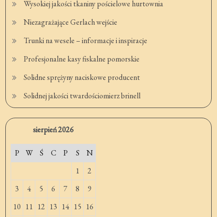
Wysokiej jakości tkaniny pościelowe hurtownia
Niezagrażające Gerlach wejście
Trunki na wesele – informacje i inspiracje
Profesjonalne kasy fiskalne pomorskie
Solidne sprężyny naciskowe producent
Solidnej jakości twardościomierz brinell
sierpień 2026
P
W
Ś
C
P
S
N
1
2
3
4
5
6
7
8
9
10
11
12
13
14
15
16