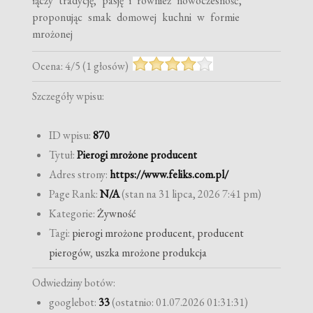
łączy tradycję, pasję i również nowoczesność,
proponując smak domowej kuchni w formie
mrożonej
Ocena:
4
/
5
(
1
głosów)
Szczegóły wpisu:
ID wpisu:
870
Tytuł:
Pierogi mrożone producent
Adres strony:
https://www.feliks.com.pl/
Page Rank:
N/A
(stan na 31 lipca, 2026 7:41 pm)
Kategorie:
Żywność
Tagi:
pierogi mrożone producent
,
producent
pierogów
,
uszka mrożone produkcja
Odwiedziny botów:
googlebot:
33
(ostatnio: 01.07.2026 01:31:31)