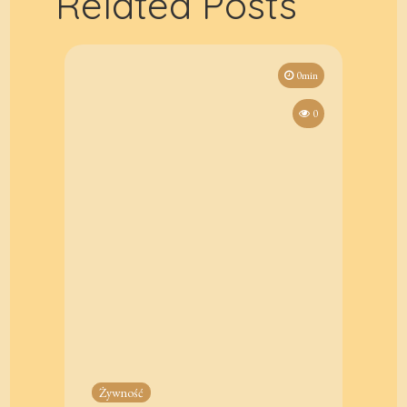
Related Posts
0min
0
Żywność