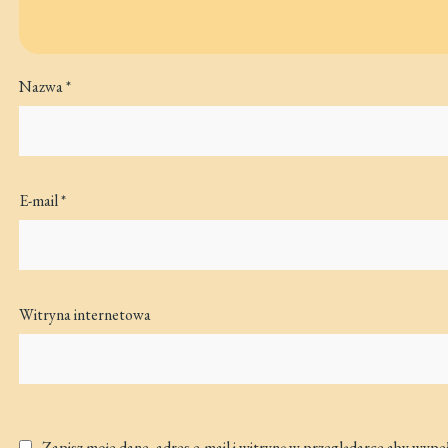
Nazwa
*
E-mail
*
Witryna internetowa
Zapisz moje dane, adres e-mail i witrynę w przeglądarce aby wype