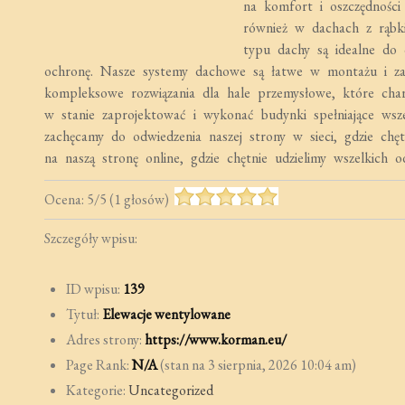
na komfort i oszczędnośc
również w dachach z rąbki
typu dachy są idealne do 
ochronę. Nasze systemy dachowe są łatwe w montażu i z
kompleksowe rozwiązania dla hale przemysłowe, które chara
w stanie zaprojektować i wykonać budynki spełniające wszel
zachęcamy do odwiedzenia naszej strony w sieci, gdzie chęt
na naszą stronę online, gdzie chętnie udzielimy wszelkich o
Ocena:
5
/
5
(
1
głosów)
Szczegóły wpisu:
ID wpisu:
139
Tytuł:
Elewacje wentylowane
Adres strony:
https://www.korman.eu/
Page Rank:
N/A
(stan na 3 sierpnia, 2026 10:04 am)
Kategorie:
Uncategorized