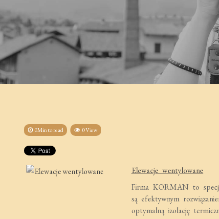
0Min to read
0 View
Elewacje wentylowane
Firma KORMAN to specjali
są efektywnym rozwiązani
optymalną izolację termic