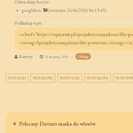
Odwiedziny botów:
googlebot:
30
(ostatnio: 26.06.2026 06:15:45)
Podlinkuj wpis:
Ksawery
Usługi
31 sierpnia, 2025
FILTR OLEJU
FILTR PALIWA
FILTRY OLEJU
FILTRY PALIWA
FILTRY PO
Nawigacja
Polecany Davines maska do włosów