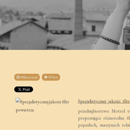
0Min to read
0 View
Specjalistycznej jakości fil
przedsiębiorstwo Motrol to
proponująca różnorodne fil
pojazdach, maszynach roln