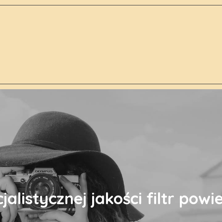
jalistycznej jakości filtr powi