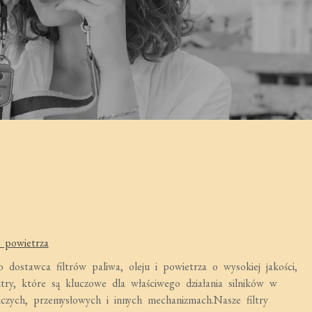
tr powietrza
 dostawca filtrów paliwa, oleju i powietrza o wysokiej jakości,
try, które są kluczowe dla właściwego działania silników w
iczych, przemysłowych i innych mechanizmach.Nasze filtry