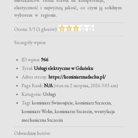
mieszkańców. Firma stawia na kompetencje,
elastyczność i najwyższą jakość, co czyni ją solidnym
wyborem w regionie.
Ocena:
3
/
5
(
1
głosów)
Szczegóły wpisu:
ID wpisu:
966
Tytuł:
Usługi elektryczne w Gdańsku
Adres strony:
https://kominiarznadachu.pl/
Page Rank:
N/A
(stan na 2 sierpnia, 2026 3:03 am)
Kategorie:
Usługi
Tagi:
kominiarz Świnoujście
,
kominiarz Szczecin
,
kominiarz Wolin
,
kominiarze Szczecin
,
wentylacja
mechaniczna Szczecin
Odwiedziny botów: