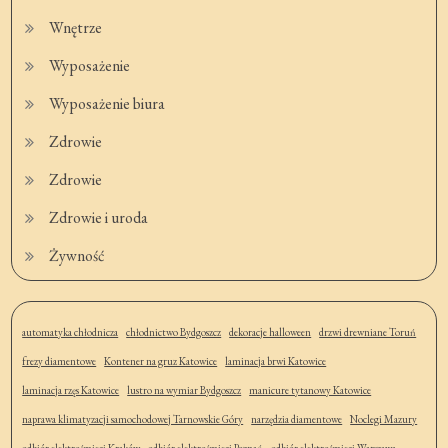
Wnętrze
Wyposażenie
Wyposażenie biura
Zdrowie
Zdrowie
Zdrowie i uroda
Żywność
automatyka chłodnicza
chłodnictwo Bydgoszcz
dekoracje halloween
drzwi drewniane Toruń
frezy diamentowe
Kontener na gruz Katowice
laminacja brwi Katowice
laminacja rzęs Katowice
lustro na wymiar Bydgoszcz
manicure tytanowy Katowice
naprawa klimatyzacji samochodowej Tarnowskie Góry
narzędzia diamentowe
Noclegi Mazury