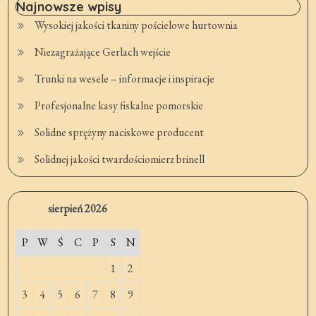
Najnowsze wpisy
Wysokiej jakości tkaniny pościelowe hurtownia
Niezagrażające Gerlach wejście
Trunki na wesele – informacje i inspiracje
Profesjonalne kasy fiskalne pomorskie
Solidne sprężyny naciskowe producent
Solidnej jakości twardościomierz brinell
sierpień 2026
P
W
Ś
C
P
S
N
1
2
3
4
5
6
7
8
9