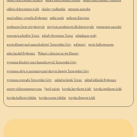
odbiór elektrośmieci Kraków
odbiór elektrośmieci Poznań
odbiór elektrośmieci Warszawa
odbiór elektrośmieci Łódź
okulary wędkarskie
ostrzenie narzędzi
panel szklany z grafiką Bydgoszcz
pałka tonfa
pedicure Katowice
producent form wtryskowych
przyjęcia urodzinowe dla dziewczynki
regeneracja narzędzi
renowacja schodów Toruń
schody drewniane Toruń
schładzacze wody
serwis klimatyzacji samochodowej Tarnowskie Góry
softstarty
stroje halloweenowe
szkło lacobel Bydgoszcz
Wakacje z dziećmi na wsi Mazury
wymiana klocków tarcz hamulcowych Tarnowskie Góry
wymiana oleju w automatycznej skrzyni biegów Tarnowskie Góry
wymiana rozrządu Tarnowskie Góry
zakład stolarski Toruń
zakład szklarski Bydgoszcz
zawory elektromagnetyczne
{strój anioła
łożyska baryłkowe Łódź
łożyska igiełkowe Łódź
łożyska kulkowe łódzkie
łożyska toczne łódzkie
łożyska ślizgowe Łódź