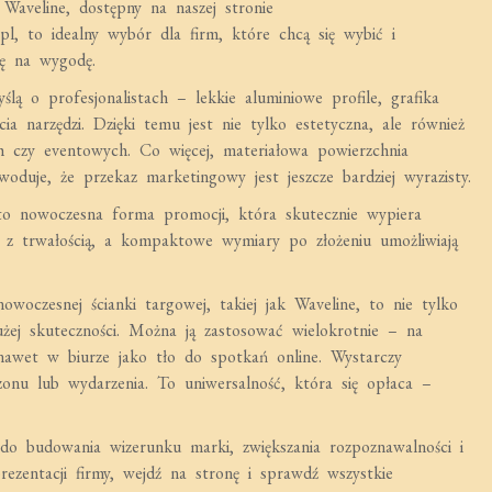
aveline, dostępny na naszej stronie
pl, to idealny wybór dla firm, które chcą się wybić i
ię na wygodę.
ą o profesjonalistach – lekkie aluminiowe profile, grafika
ia narzędzi. Dzięki temu jest nie tylko estetyczna, ale również
 czy eventowych. Co więcej, materiałowa powierzchnia
oduje, że przekaz marketingowy jest jeszcze bardziej wyrazisty.
o nowoczesna forma promocji, która skutecznie wypiera
rze z trwałością, a kompaktowe wymiary po złożeniu umożliwiają
woczesnej ścianki targowej, takiej jak Waveline, to nie tylko
żej skuteczności. Można ją zastosować wielokrotnie – na
nawet w biurze jako tło do spotkań online. Wystarczy
zonu lub wydarzenia. To uniwersalność, która się opłaca –
 do budowania wizerunku marki, zwiększania rozpoznawalności i
prezentacji firmy, wejdź na stronę i sprawdź wszystkie