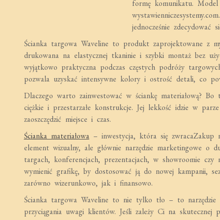
formę komunikatu. Model W
wystawienniczesystemy.com.
jednocześnie zdecydować s
Ścianka targowa Waveline to produkt zaprojektowane z myśl
drukowana na elastycznej tkaninie i szybki montaż bez użyc
wyjątkowo praktyczna podczas częstych podróży targowych
pozwala uzyskać intensywne kolory i ostrość detali, co pow
Dlaczego warto zainwestować w ściankę materiałową? Bo t
ciężkie i przestarzałe konstrukcje. Jej lekkość idzie w pa
zaoszczędzić miejsce i czas.
Ścianka materiałowa
– inwestycja, która się zwracaZakup no
element wizualny, ale głównie narzędzie marketingowe o du
targach, konferencjach, prezentacjach, w showroomie czy 
wymienić grafikę, by dostosować ją do nowej kampanii, se
zarówno wizerunkowo, jak i finansowo.
Ścianka targowa Waveline to nie tylko tło – to narzędzie
przyciągania uwagi klientów. Jeśli zależy Ci na skutecznej 