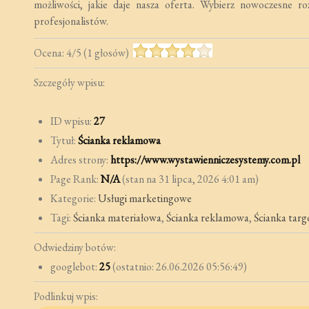
możliwości, jakie daje nasza oferta. Wybierz nowoczesne ro
profesjonalistów.
Ocena:
4
/
5
(
1
głosów)
Szczegóły wpisu:
ID wpisu:
27
Tytuł:
Ścianka reklamowa
Adres strony:
https://www.wystawienniczesystemy.com.pl
Page Rank:
N/A
(stan na 31 lipca, 2026 4:01 am)
Kategorie:
Usługi marketingowe
Tagi:
Ścianka materiałowa
,
Ścianka reklamowa
,
Ścianka tar
Odwiedziny botów:
googlebot:
25
(ostatnio: 26.06.2026 05:56:49)
Podlinkuj wpis: