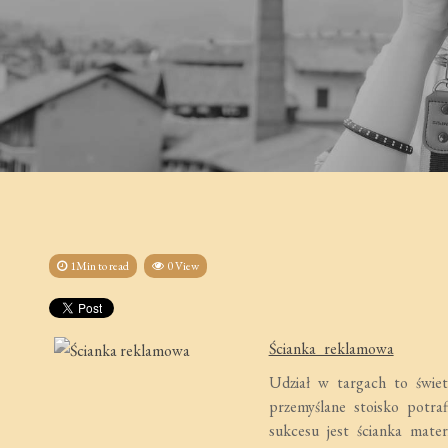
1Min to read
0 View
Ścianka reklamowa
Udział w targach to świet
przemyślane stoisko potra
sukcesu jest ścianka mater