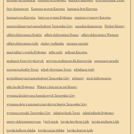
automatyka chłodnicza
chłodnictwo Bydgoszcz
dekoracje halloween
drzwi drewniane Toruń
frezy diamentowe
Kontener na gruz Katowice
laminacja brwi Katowice
laminacja rzęs Katowice
lustro na wymiar Bydgoszcz
manicure tytanowy Katowice
naprawa klimatyzacji samochodowej Tarnowskie Góry
narzędzia diamentowe
Noclegi Mazury
odbiór elektrośmieci Kraków
odbiór elektrośmieci Poznań
odbiór elektrośmieci Warszawa
odbiór elektrośmieci Łódź
okulary wędkarskie
ostrzenie narzędzi
panel szklany z grafiką Bydgoszcz
pałka tonfa
pedicure Katowice
producent form wtryskowych
przyjęcia urodzinowe dla dziewczynki
regeneracja narzędzi
renowacja schodów Toruń
schody drewniane Toruń
schładzacze wody
serwis klimatyzacji samochodowej Tarnowskie Góry
softstarty
stroje halloweenowe
szkło lacobel Bydgoszcz
Wakacje z dziećmi na wsi Mazury
wymiana klocków tarcz hamulcowych Tarnowskie Góry
wymiana oleju w automatycznej skrzyni biegów Tarnowskie Góry
wymiana rozrządu Tarnowskie Góry
zakład stolarski Toruń
zakład szklarski Bydgoszcz
zawory elektromagnetyczne
{strój anioła
łożyska baryłkowe Łódź
łożyska igiełkowe Łódź
łożyska kulkowe łódzkie
łożyska toczne łódzkie
łożyska ślizgowe Łódź