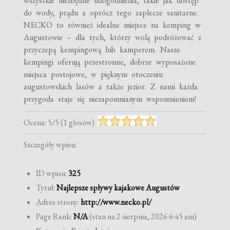
wszystkie niezbędne udogodnienia, takie jak dostęp
do wody, prądu a oprócz tego zaplecze sanitarne.
NECKO to również idealne miejsce na kemping w
Augustowie – dla tych, którzy wolą podróżować z
przyczepą kempingową lub kamperem. Nasze
kempingi oferują przestronne, dobrze wyposażone
miejsca postojowe, w pięknym otoczeniu
augustowskich lasów a także jezior. Z nami każda
przygoda staje się niezapomnianym wspomnieniem!
Ocena:
5
/
5
(
1
głosów)
Szczegóły wpisu:
ID wpisu:
325
Tytuł:
Najlepsze spływy kajakowe Augustów
Adres strony:
http://www.necko.pl/
Page Rank:
N/A
(stan na 2 sierpnia, 2026 6:45 am)