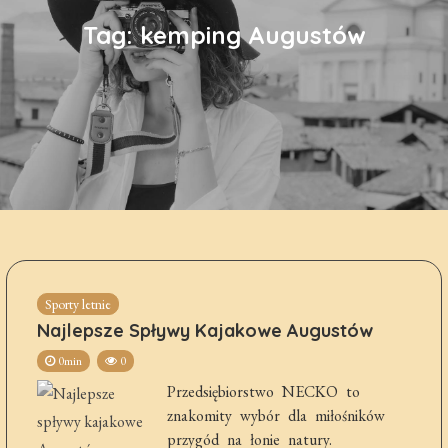
Tag:
kemping Augustów
Sporty letnie
Najlepsze Spływy Kajakowe Augustów
0min
0
Przedsiębiorstwo NECKO to
znakomity wybór dla miłośników
przygód na łonie natury.