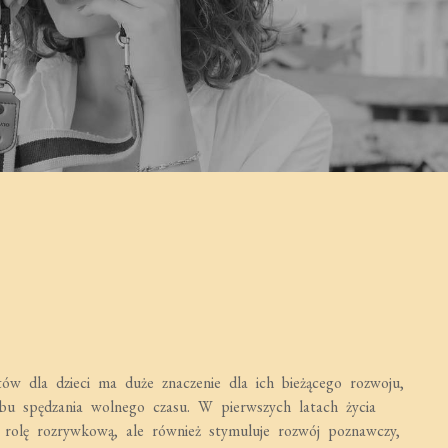
w dla dzieci ma duże znaczenie dla ich bieżącego rozwoju,
bu spędzania wolnego czasu. W pierwszych latach życia
rolę rozrywkową, ale również stymuluje rozwój poznawczy,