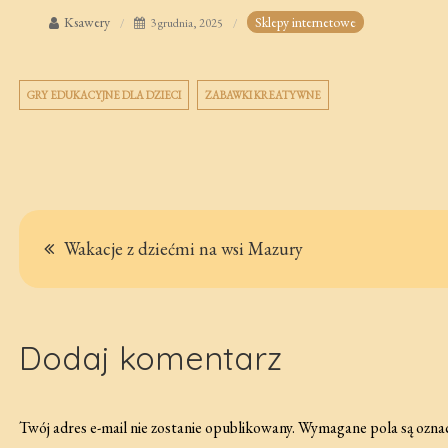
Ksawery
Sklepy internetowe
3 grudnia, 2025
GRY EDUKACYJNE DLA DZIECI
ZABAWKI KREATYWNE
Nawigacja
Wakacje z dziećmi na wsi Mazury
wpisu
Dodaj komentarz
Twój adres e-mail nie zostanie opublikowany.
Wymagane pola są ozna