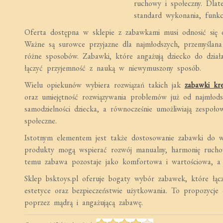
ruchowy i społeczny. Dla
standard wykonania, funkc
Oferta dostępna w sklepie z zabawkami musi odnosić się d
Ważne są surowce przyjazne dla najmłodszych, przemyślana
różne sposobów. Zabawki, które angażują dziecko do działan
łączyć przyjemność z nauką w niewymuszony sposób.
Wielu opiekunów wybiera rozwiązań takich jak
zabawki kr
oraz umiejętność rozwiązywania problemów już od najmłods
samodzielności dziecka, a równocześnie umożliwiają zespoło
społeczne.
Istotnym elementem jest także dostosowanie zabawki do wi
produkty mogą wspierać rozwój manualny, harmonię ruchową
temu zabawa pozostaje jako komfortowa i wartościowa, a
Sklep bsktoys.pl oferuje bogaty wybór zabawek, które łącz
estetyce oraz bezpieczeństwie użytkowania. To propozycje
poprzez mądrą i angażującą zabawę.