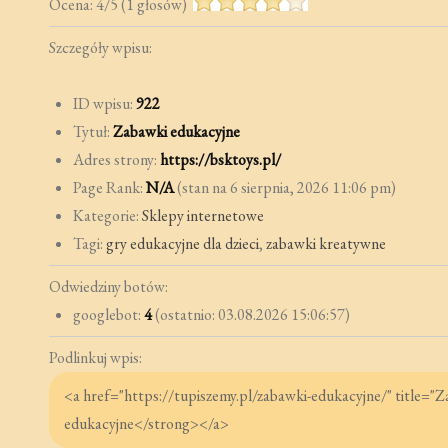
Ocena:
4
/
5
(
1
głosów)
Szczegóły wpisu:
ID wpisu:
922
Tytuł:
Zabawki edukacyjne
Adres strony:
https://bsktoys.pl/
Page Rank:
N/A
(stan na 6 sierpnia, 2026 11:06 pm)
Kategorie:
Sklepy internetowe
Tagi:
gry edukacyjne dla dzieci
,
zabawki kreatywne
Odwiedziny botów:
googlebot:
4
(ostatnio: 03.08.2026 15:06:57)
Podlinkuj wpis: