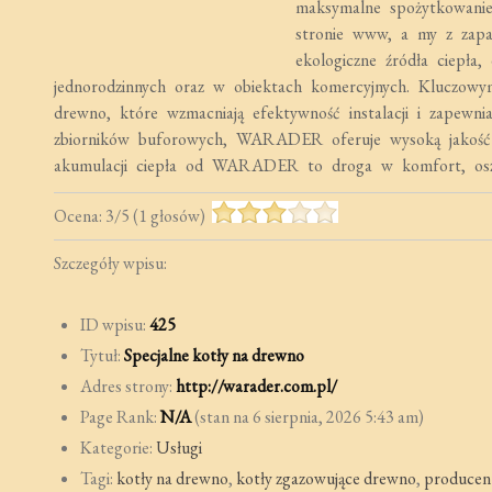
maksymalne spożytkowanie e
stronie www, a my z zap
ekologiczne źródła ciepła
jednorodzinnych oraz w obiektach komercyjnych. Kluczowym
drewno, które wzmacniają efektywność instalacji i zapewniaj
zbiorników buforowych, WARADER oferuje wysoką jakość w
akumulacji ciepła od WARADER to droga w komfort, oszcz
Ocena:
3
/
5
(
1
głosów)
Szczegóły wpisu:
ID wpisu:
425
Tytuł:
Specjalne kotły na drewno
Adres strony:
http://warader.com.pl/
Page Rank:
N/A
(stan na 6 sierpnia, 2026 5:43 am)
Kategorie:
Usługi
Tagi:
kotły na drewno
,
kotły zgazowujące drewno
,
producent