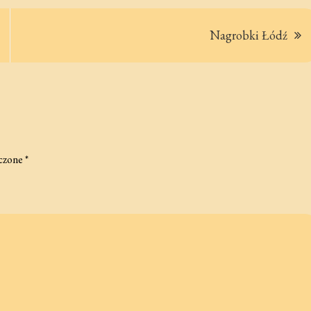
Nagrobki Łódź
czone
*