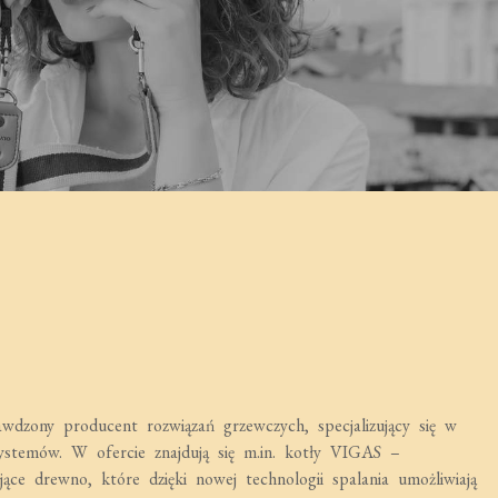
ony producent rozwiązań grzewczych, specjalizujący się w
ystemów. W ofercie znajdują się m.in. kotły VIGAS –
ące drewno, które dzięki nowej technologii spalania umożliwiają