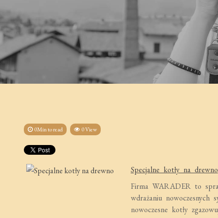
0Min to read
0 View
Specjalne kotły na drewno
Firma WARADER to sprawdz
wdrażaniu nowoczesnych s
nowoczesne kotły zgazowuj