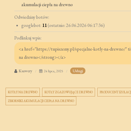
akumulacji ciepła na drewno
Odwiedziny botów:
googlebot:
11
(ostatnio: 26.06.2026 06:17:36)
Podlinkuj wpis:
Ksawery
Usługi
24 lipca, 2025
KOTŁY NA DREWNO
KOTŁY ZGAZOWUJĄCE DREWNO
PRODUCENT IZOLACJ
ZBIORNIKI AKUMULACJI CIEPŁA NA DREWNO