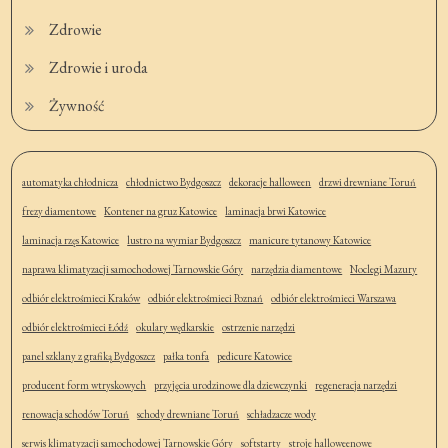
Zdrowie
Zdrowie i uroda
Żywność
automatyka chłodnicza
chłodnictwo Bydgoszcz
dekoracje halloween
drzwi drewniane Toruń
frezy diamentowe
Kontener na gruz Katowice
laminacja brwi Katowice
laminacja rzęs Katowice
lustro na wymiar Bydgoszcz
manicure tytanowy Katowice
naprawa klimatyzacji samochodowej Tarnowskie Góry
narzędzia diamentowe
Noclegi Mazury
odbiór elektrośmieci Kraków
odbiór elektrośmieci Poznań
odbiór elektrośmieci Warszawa
odbiór elektrośmieci Łódź
okulary wędkarskie
ostrzenie narzędzi
panel szklany z grafiką Bydgoszcz
pałka tonfa
pedicure Katowice
producent form wtryskowych
przyjęcia urodzinowe dla dziewczynki
regeneracja narzędzi
renowacja schodów Toruń
schody drewniane Toruń
schładzacze wody
serwis klimatyzacji samochodowej Tarnowskie Góry
softstarty
stroje halloweenowe