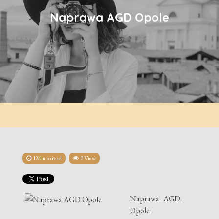
Naprawa AGD Opole
1Min to read
0 View
Naprawa AGD
Opole