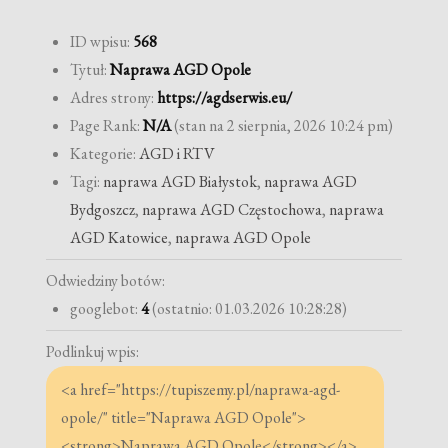
ID wpisu:
568
Tytuł:
Naprawa AGD Opole
Adres strony:
https://agdserwis.eu/
Page Rank:
N/A
(stan na 2 sierpnia, 2026 10:24 pm)
Kategorie:
AGD i RTV
Tagi:
naprawa AGD Białystok
,
naprawa AGD
Bydgoszcz
,
naprawa AGD Częstochowa
,
naprawa
AGD Katowice
,
naprawa AGD Opole
Odwiedziny botów:
googlebot:
4
(ostatnio: 01.03.2026 10:28:28)
Podlinkuj wpis: