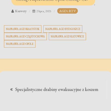
Ksawery
AGD i RTV
2 lipca, 2025
NAPRAWA AGD BIAŁYSTOK
NAPRAWA AGD BYDGOSZCZ
NAPRAWA AGD CZĘSTOCHOWA
NAPRAWA AGD KATOWICE
NAPRAWA AGD OPOLE
Nawigacja
Specjalistyczne drabiny ewakuacyjne z koszem
wpisu