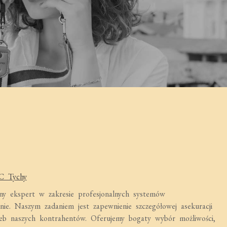
OC Tychy
y ekspert w zakresie profesjonalnych systemów
nie. Naszym zadaniem jest zapewnienie szczegółowej asekuracji
rzeb naszych kontrahentów. Oferujemy bogaty wybór możliwości,