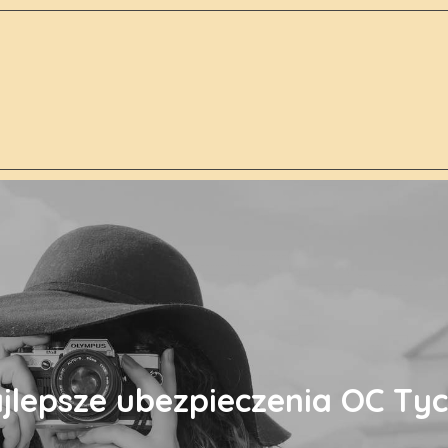
jlepsze ubezpieczenia OC Ty