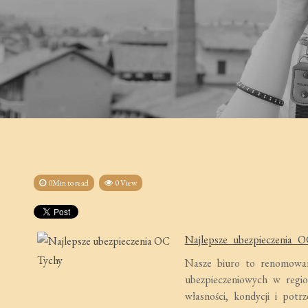
0Min to read
0 View
Najlepsze ubezpieczenia 
Nasze biuro to renomowan
ubezpieczeniowych w regio
własności, kondycji i pot