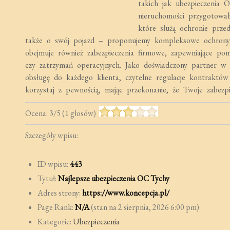
takich jak ubezpieczenia 
nieruchomości przygotowal
które służą ochronie prze
także o swój pojazd – proponujemy kompleksowe ochrony 
obejmuje również zabezpieczenia firmowe, zapewniające po
czy zatrzymań operacyjnych. Jako doświadczony partner 
obsługę do każdego klienta, czytelne regulacje kontraktów
korzystaj z pewnością, mając przekonanie, że Twoje zabezpi
Ocena:
3
/
5
(
1
głosów)
Szczegóły wpisu:
ID wpisu:
443
Tytuł:
Najlepsze ubezpieczenia OC Tychy
Adres strony:
https://www.koncepcja.pl/
Page Rank:
N/A
(stan na 2 sierpnia, 2026 6:00 pm)
Kategorie:
Ubezpieczenia