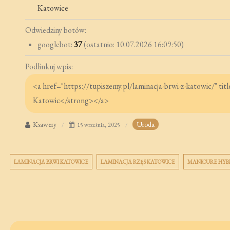
Katowice
Odwiedziny botów:
googlebot:
37
(ostatnio: 10.07.2026 16:09:50)
Podlinkuj wpis:
Ksawery
Uroda
15 września, 2025
LAMINACJA BRWI KATOWICE
LAMINACJA RZĘS KATOWICE
MANICURE HYB