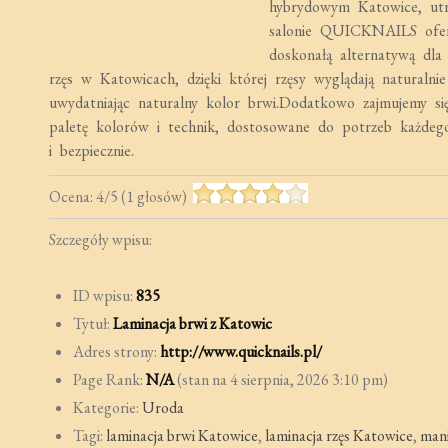
hybrydowym Katowice, utr
salonie QUICKNAILS oferu
doskonałą alternatywą dla
rzęs w Katowicach, dzięki której rzęsy wyglądają naturalnie
uwydatniając naturalny kolor brwi.Dodatkowo zajmujemy się
paletę kolorów i technik, dostosowane do potrzeb każde
i bezpiecznie.
Ocena:
4
/
5
(
1
głosów)
Szczegóły wpisu:
ID wpisu:
835
Tytuł:
Laminacja brwi z Katowic
Adres strony:
http://www.quicknails.pl/
Page Rank:
N/A
(stan na 4 sierpnia, 2026 3:10 pm)
Kategorie:
Uroda
Tagi:
laminacja brwi Katowice
,
laminacja rzęs Katowice
,
man