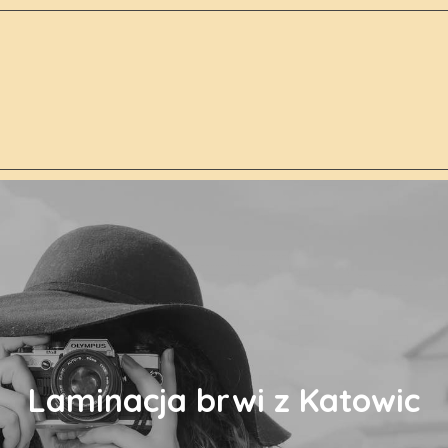
Laminacja brwi z Katowic