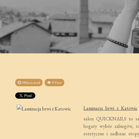
0Min to read
0 View
Laminacja brwi z Katowic
salon QUICKNAILS to sal
bogaty wybór zabiegów, ta
estetyczne i zadbane stopy