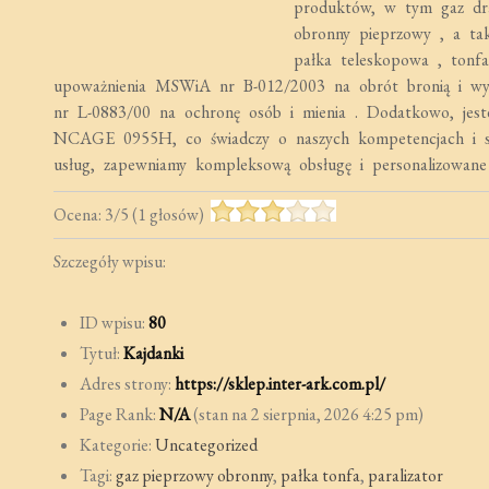
produktów, w tym gaz dr
obronny pieprzowy , a takż
pałka teleskopowa , tonfa
upoważnienia MSWiA nr B-012/2003 na obrót bronią i wy
nr L-0883/00 na ochronę osób i mienia . Dodatkowo, jesteś
NCAGE 0955H, co świadczy o naszych kompetencjach i sta
usług, zapewniamy kompleksową obsługę i personalizowane 
Ocena:
3
/
5
(
1
głosów)
Szczegóły wpisu:
ID wpisu:
80
Tytuł:
Kajdanki
Adres strony:
https://sklep.inter-ark.com.pl/
Page Rank:
N/A
(stan na 2 sierpnia, 2026 4:25 pm)
Kategorie:
Uncategorized
Tagi:
gaz pieprzowy obronny
,
pałka tonfa
,
paralizator