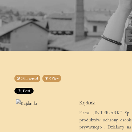
0Min to read
0 View
Kajdanki
Firma „INTER-ARK” Sp. z o
produktów ochrony osobist
prywatnego . Działamy na