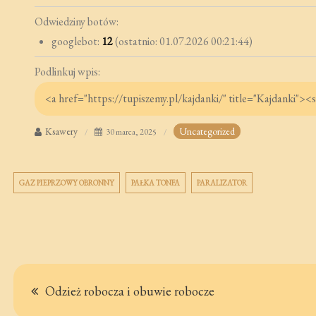
Odwiedziny botów:
googlebot:
12
(ostatnio: 01.07.2026 00:21:44)
Podlinkuj wpis:
Ksawery
Uncategorized
30 marca, 2025
GAZ PIEPRZOWY OBRONNY
PAŁKA TONFA
PARALIZATOR
Nawigacja
Odzież robocza i obuwie robocze