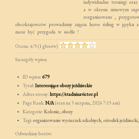
indywidualne treningi ora
a w okresie zimowym zapr
zorganizowane , przygotow
obcokrajowców prowadzimy zajęcia horse riding w języku an
może być przygoda w siodle !
Ocena:
4
/
5
(
1
głosów)
Szczegóły wpisu:
ID wpisu:
679
Tytuł:
Interesujące obozy jeździeckie
Adres strony:
https://stadninavictor.pl
Page Rank:
N/A
(stan na 5 sierpnia, 2026 7:15 am)
Kategorie:
Kolonie, obozy
Tagi:
organizowanie wycieczek szkolnych
,
ośrodek jeździecki
Odwiedziny botów: