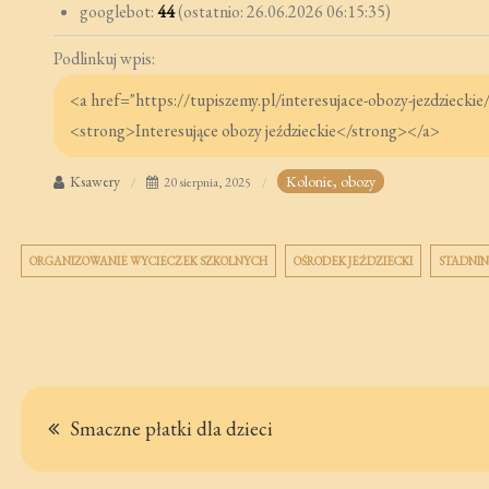
googlebot:
44
(ostatnio: 26.06.2026 06:15:35)
Podlinkuj wpis:
Ksawery
Kolonie, obozy
20 sierpnia, 2025
ORGANIZOWANIE WYCIECZEK SZKOLNYCH
OŚRODEK JEŹDZIECKI
STADNIN
Nawigacja
Smaczne płatki dla dzieci
wpisu