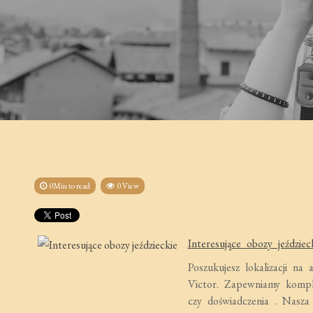
0Min to read
0 View
Interesujące obozy jeździec
Poszukujesz lokalizacji n
Victor. Zapewniamy komple
czy doświadczenia . Nasza