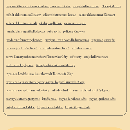
naprawa klimatyzacji samochodowej Tarnowskie Góry
narzędzia diamentowe
Noclegi Mazury
odbiór elektrośmieci Kraków
odbiór elektrośmieci Poznań
odbiór elektrośmieci Warszawa
odbiór elektrośmieci Łódź
okulary wędkarskie
ostrzenie narzędzi
panel szklany z grafiką Bydgoszcz
pałka tonfa
pedicure Katowice
producent form wtryskowych
przyjęcia urodzinowe dla dziewczynki
regeneracja narzędzi
renowacja schodów Toruń
schody drewniane Toruń
schładzacze wody
serwis klimatyzacji samochodowej Tarnowskie Góry
softstarty
stroje halloweenowe
szkło lacobel Bydgoszcz
Wakacje z dziećmi na wsi Mazury
wymiana klocków tarcz hamulcowych Tarnowskie Góry
wymiana oleju w automatycznej skrzyni biegów Tarnowskie Góry
wymiana rozrządu Tarnowskie Góry
zakład stolarski Toruń
zakład szklarski Bydgoszcz
zawory elektromagnetyczne
{strój anioła
łożyska baryłkowe Łódź
łożyska igiełkowe Łódź
łożyska kulkowe łódzkie
łożyska toczne łódzkie
łożyska ślizgowe Łódź