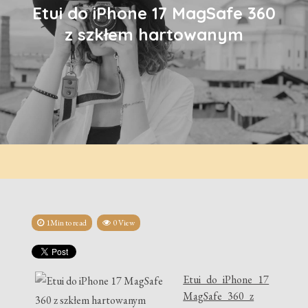
Etui do iPhone 17 MagSafe 360
z szkłem hartowanym
1Min to read
0 View
Etui do iPhone 17
MagSafe 360 z