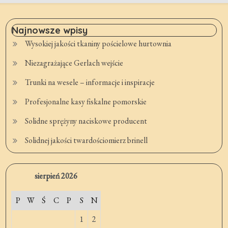
Najnowsze wpisy
Wysokiej jakości tkaniny pościelowe hurtownia
Niezagrażające Gerlach wejście
Trunki na wesele – informacje i inspiracje
Profesjonalne kasy fiskalne pomorskie
Solidne sprężyny naciskowe producent
Solidnej jakości twardościomierz brinell
sierpień 2026
P
W
Ś
C
P
S
N
1
2