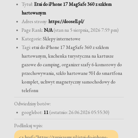
Tytuł:
Etui do iPhone 17 MagSafe 360 z szkłem
hartowanym
Adres strony:
https://doosell.pl/
Page Rank:
N/A
(stan na 5 sierpnia, 2026 7:59 pm)
Kategorie:
Sklepy internetowe
Tagi:
etui do iPhone 17 MagSafe 360 z szkłem
hartowanym
,
kuchenka turystyczna na kartusze
gazowe do camping
,
organizer szafy 6-komorowy do
przechowywania
,
szkło hartowane 9H do smartfona
komplet
,
uchwyt magnetyczny samochodowy do
telefonu
Odwiedziny botów:
googlebot:
11
(ostatnio: 26.06.2026 05:55:30)
Podlinkuj wpis: