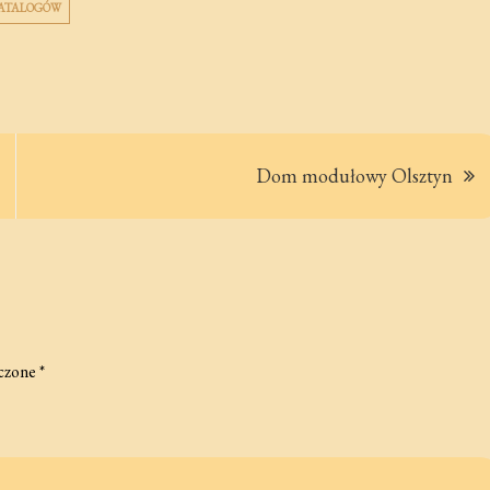
KATALOGÓW
Dom modułowy Olsztyn
czone
*