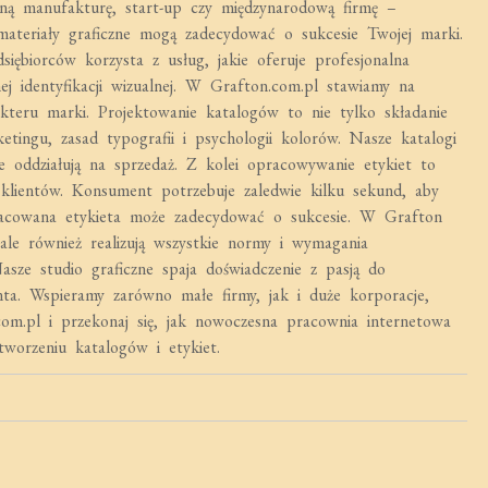
lną manufakturę, start-up czy międzynarodową firmę –
ateriały graficzne mogą zadecydować o sukcesie Twojej marki.
siębiorców korzysta z usług, jakie oferuje profesjonalna
j identyfikacji wizualnej. W Grafton.com.pl stawiamy na
akteru marki. Projektowanie katalogów to nie tylko składanie
tingu, zasad typografii i psychologii kolorów. Nasze katalogi
nie oddziałują na sprzedaż. Z kolei opracowywanie etykiet to
lientów. Konsument potrzebuje zaledwie kilku sekund, aby
racowana etykieta może zadecydować o sukcesie. W Grafton
 ale również realizują wszystkie normy i wymagania
sze studio graficzne spaja doświadczenie z pasją do
nta. Wspieramy zarówno małe firmy, jak i duże korporacje,
com.pl i przekonaj się, jak nowoczesna pracownia internetowa
worzeniu katalogów i etykiet.