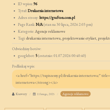
ID wpisu:
96
Tytuł:
Drukarnia internetowa
Adres strony:
https://grafton.com.pl
Page Rank:
N/A
(stan na 30 lipca, 2026 2:03 pm)
Kategorie:
Agencje reklamowe
Tagi:
drukarnia internetowa
,
projektowanie etykiet
,
projekt
Odwiedziny botów:
googlebot:
5
(ostatnio: 01.07.2026 00:40:40)
Podlinkuj wpis:
Ksawery
Agencje reklamowe
11 lutego, 2025