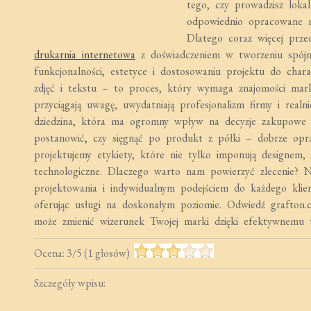
tego, czy prowadzisz loka
odpowiednio opracowane m
Dlatego coraz więcej przed
drukarnia internetowa
z doświadczeniem w tworzeniu spójne
funkcjonalności, estetyce i dostosowaniu projektu do char
zdjęć i tekstu – to proces, który wymaga znajomości marke
przyciągają uwagę, uwydatniają profesjonalizm firmy i real
dziedzina, która ma ogromny wpływ na decyzje zakupowe k
postanowić, czy sięgnąć po produkt z półki – dobrze op
projektujemy etykiety, które nie tylko imponują designem,
technologiczne. Dlaczego warto nam powierzyć zlecenie? Na
projektowania i indywidualnym podejściem do każdego klie
oferując usługi na doskonałym poziomie. Odwiedź grafton.
może zmienić wizerunek Twojej marki dzięki efektywnemu t
Ocena:
3
/
5
(
1
głosów)
Szczegóły wpisu: