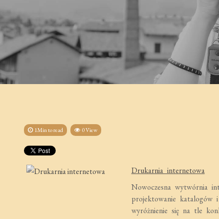
1Min to read
0 View
Drukarnia internetowa
Nowoczesna wytwórnia int
projektowanie katalogów i
wyróżnienie się na tle kon