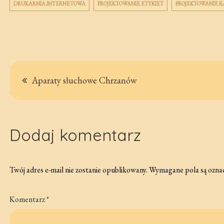
DRUKARNIA INTERNETOWA
PROJEKTOWANIE ETYKIET
PROJEKTOWANIE 
Nawigacja
Aparaty słuchowe Chrzanów
wpisu
Dodaj komentarz
Twój adres e-mail nie zostanie opublikowany.
Wymagane pola są ozna
Komentarz
*