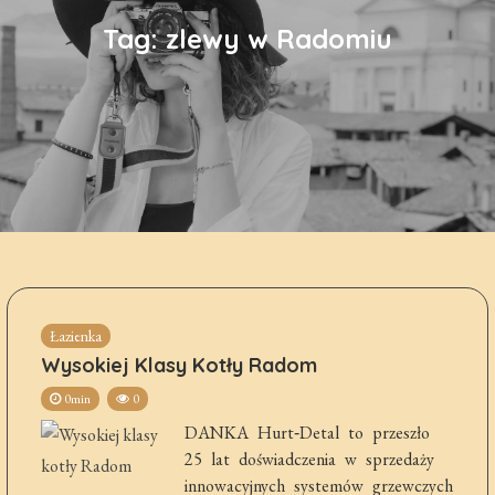
Tag:
zlewy w Radomiu
Łazienka
Wysokiej Klasy Kotły Radom
0min
0
DANKA Hurt‑Detal to przeszło
25 lat doświadczenia w sprzedaży
innowacyjnych systemów grzewczych