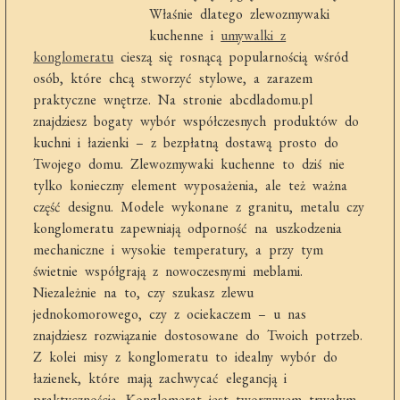
Właśnie dlatego zlewozmywaki
kuchenne i
umywalki z
konglomeratu
cieszą się rosnącą popularnością wśród
osób, które chcą stworzyć stylowe, a zarazem
praktyczne wnętrze. Na stronie abcdladomu.pl
znajdziesz bogaty wybór współczesnych produktów do
kuchni i łazienki – z bezpłatną dostawą prosto do
Twojego domu. Zlewozmywaki kuchenne to dziś nie
tylko konieczny element wyposażenia, ale też ważna
część designu. Modele wykonane z granitu, metalu czy
konglomeratu zapewniają odporność na uszkodzenia
mechaniczne i wysokie temperatury, a przy tym
świetnie współgrają z nowoczesnymi meblami.
Niezależnie na to, czy szukasz zlewu
jednokomorowego, czy z ociekaczem – u nas
znajdziesz rozwiązanie dostosowane do Twoich potrzeb.
Z kolei misy z konglomeratu to idealny wybór do
łazienek, które mają zachwycać elegancją i
praktycznością. Konglomerat jest tworzywem trwałym,