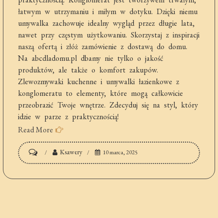
łatwym w utrzymaniu i miłym w dotyku. Dzięki niemu
umywalka zachowuje idealny wygląd przez długie lata,
nawet przy częstym użytkowaniu. Skorzystaj z inspiracji
naszą ofertą i złóż zamówienie z dostawą do domu.
Na abcdladomu.pl dbamy nie tylko o jakość
produktów, ale także o komfort zakupów.
Zlewozmywaki kuchenne i umywalki łazienkowe z
konglomeratu to elementy, które mogą całkowicie
przeobrazić Twoje wnętrze. Zdecyduj się na styl, który
idzie w parze z praktycznością!
Read More
on
Ksawery
10 marca, 2025
Umywalki
z
konglomeratu