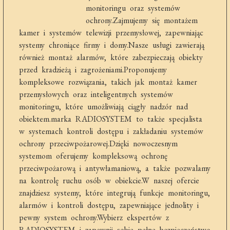
monitoringu oraz systemów
ochrony.Zajmujemy się montażem
kamer i systemów telewizji przemysłowej, zapewniając
systemy chroniące firmy i domy.Nasze usługi zawierają
również montaż alarmów, które zabezpieczają obiekty
przed kradzieżą i zagrożeniami.Proponujemy
kompleksowe rozwiązania, takich jak montaż kamer
przemysłowych oraz inteligentnych systemów
monitoringu, które umożliwiają ciągły nadzór nad
obiektem.marka RADIOSYSTEM to także specjalista
w systemach kontroli dostępu i zakładaniu systemów
ochrony przeciwpożarowej.Dzięki nowoczesnym
systemom oferujemy kompleksową ochronę
przeciwpożarową i antywłamaniową, a także pozwalamy
na kontrolę ruchu osób w obiekcie.W naszej ofercie
znajdziesz systemy, które integrują funkcje monitoringu,
alarmów i kontroli dostępu, zapewniające jednolity i
pewny system ochrony.Wybierz ekspertów z
RADIOSYSTEM i zapewnij sobie pełne bezpieczeństwo