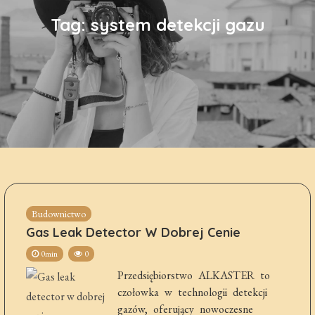
Tag:
system detekcji gazu
Budownictwo
Gas Leak Detector W Dobrej Cenie
0min
0
Przedsiębiorstwo ALKASTER to
czołowka w technologii detekcji
gazów, oferujący nowoczesne