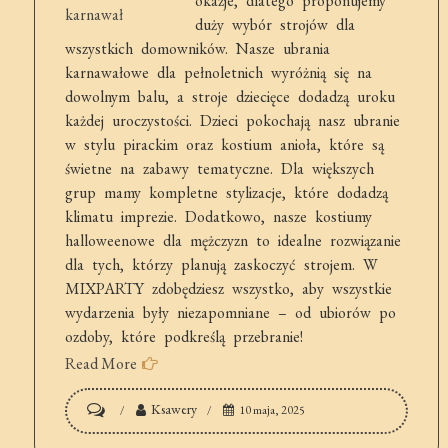
okazje, dlatego proponujemy
duży wybór strojów dla
wszystkich domowników. Nasze ubrania
karnawałowe dla pełnoletnich wyróżnią się na
dowolnym balu, a stroje dziecięce dodadzą uroku
każdej uroczystości. Dzieci pokochają nasz ubranie
w stylu pirackim oraz kostium anioła, które są
świetne na zabawy tematyczne. Dla większych
grup mamy kompletne stylizacje, które dodadzą
klimatu imprezie. Dodatkowo, nasze kostiumy
halloweenowe dla mężczyzn to idealne rozwiązanie
dla tych, którzy planują zaskoczyć strojem. W
MIXPARTY zdobędziesz wszystko, aby wszystkie
wydarzenia były niezapomniane – od ubiorów po
ozdoby, które podkreślą przebranie!
Read More
on
Ksawery
10 maja, 2025
Doskonałej