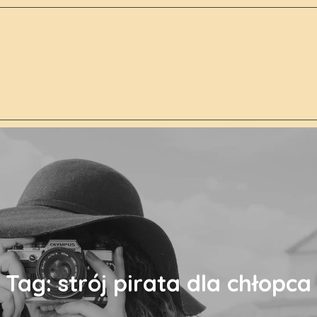
Tag:
strój pirata dla chłopca