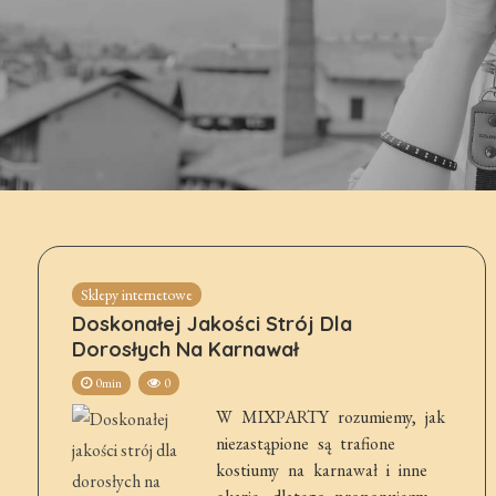
Sklepy internetowe
Doskonałej Jakości Strój Dla
Dorosłych Na Karnawał
0min
0
W MIXPARTY rozumiemy, jak
niezastąpione są trafione
kostiumy na karnawał i inne