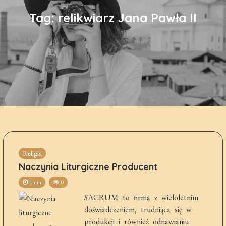
Tag:
relikwiarz Jana Pawła II
Religia
Naczynia Liturgiczne Producent
1min
0
SACRUM to firma z wieloletnim
doświadczeniem, trudniąca się w
produkcji i również odnawianiu