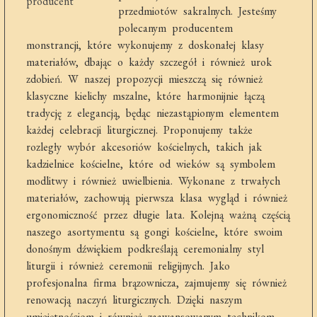
przedmiotów sakralnych. Jesteśmy
polecanym producentem
monstrancji, które wykonujemy z doskonałej klasy
materiałów, dbając o każdy szczegół i również urok
zdobień. W naszej propozycji mieszczą się również
klasyczne kielichy mszalne, które harmonijnie łączą
tradycję z elegancją, będąc niezastąpionym elementem
każdej celebracji liturgicznej. Proponujemy także
rozległy wybór akcesoriów kościelnych, takich jak
kadzielnice kościelne, które od wieków są symbolem
modlitwy i również uwielbienia. Wykonane z trwałych
materiałów, zachowują pierwsza klasa wygląd i również
ergonomiczność przez długie lata. Kolejną ważną częścią
naszego asortymentu są gongi kościelne, które swoim
donośnym dźwiękiem podkreślają ceremonialny styl
liturgii i również ceremonii religijnych. Jako
profesjonalna firma brązownicza, zajmujemy się również
renowacją naczyń liturgicznych. Dzięki naszym
umiejętnościom i również zaawansowanym technikom