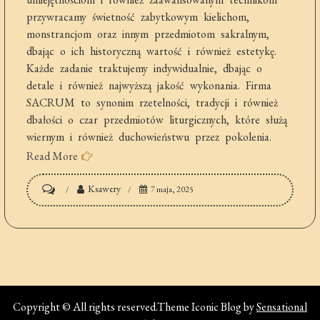
przywracamy świetność zabytkowym kielichom,
monstrancjom oraz innym przedmiotom sakralnym,
dbając o ich historyczną wartość i również estetykę.
Każde zadanie traktujemy indywidualnie, dbając o
detale i również najwyższą jakość wykonania. Firma
SACRUM to synonim rzetelności, tradycji i również
dbałości o czar przedmiotów liturgicznych, które służą
wiernym i również duchowieństwu przez pokolenia.
Read More
on
Ksawery
7 maja, 2025
Naczynia
liturgiczne
producent
Copyright © All rights reserved.Theme Iconic Blog by
Sensational