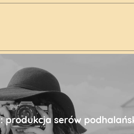
g:
produkcja serów podhalańs