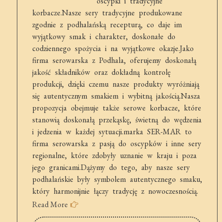
oscypki i tradycyjne
korbacze.Nasze sery tradycyjne produkowane
zgodnie z podhalańską recepturą, co daje im
wyjątkowy smak i charakter, doskonałe do
codziennego spożycia i na wyjątkowe okazje.Jako
firma serowarska z Podhala, oferujemy doskonałą
jakość składników oraz dokładną kontrolę
produkcji, dzięki czemu nasze produkty wyróżniają
się autentycznym smakiem i wybitną jakością.Nasza
propozycja obejmuje także serowe korbacze, które
stanowią doskonałą przekąskę, świetną do wędzenia
i jedzenia w każdej sytuacji.marka SER-MAR to
firma serowarska z pasją do oscypków i inne sery
regionalne, które zdobyły uznanie w kraju i poza
jego granicami.Dążymy do tego, aby nasze sery
podhalańskie były symbolem autentycznego smaku,
który harmonijnie łączy tradycję z nowoczesnością.
Read More