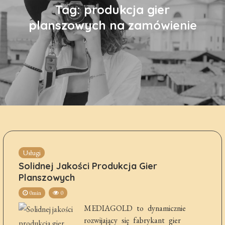
Tag:
produkcja gier
planszowych na zamówienie
Usługi
Solidnej Jakości Produkcja Gier
Planszowych
0min
0
MEDIAGOLD to dynamicznie
rozwijający się fabrykant gier