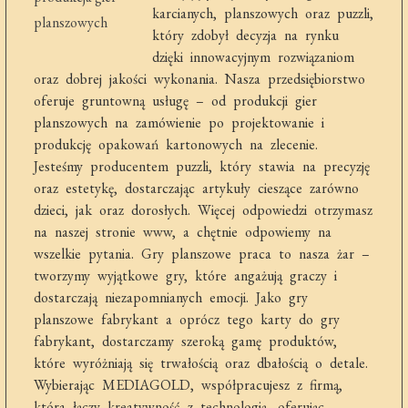
karcianych, planszowych oraz puzzli,
który zdobył decyzja na rynku
dzięki innowacyjnym rozwiązaniom
oraz dobrej jakości wykonania. Nasza przedsiębiorstwo
oferuje gruntowną usługę – od produkcji gier
planszowych na zamówienie po projektowanie i
produkcję opakowań kartonowych na zlecenie.
Jesteśmy producentem puzzli, który stawia na precyzję
oraz estetykę, dostarczając artykuły cieszące zarówno
dzieci, jak oraz dorosłych. Więcej odpowiedzi otrzymasz
na naszej stronie www, a chętnie odpowiemy na
wszelkie pytania. Gry planszowe praca to nasza żar –
tworzymy wyjątkowe gry, które angażują graczy i
dostarczają niezapomnianych emocji. Jako gry
planszowe fabrykant a oprócz tego karty do gry
fabrykant, dostarczamy szeroką gamę produktów,
które wyróżniają się trwałością oraz dbałością o detale.
Wybierając MEDIAGOLD, współpracujesz z firmą,
która łączy kreatywność z technologią, oferując