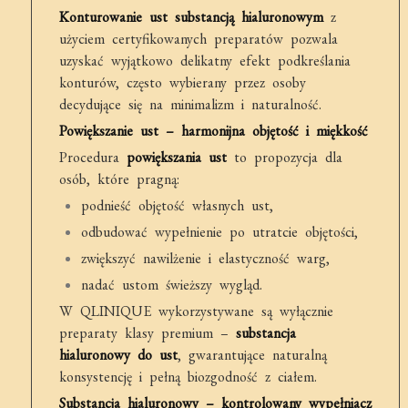
Konturowanie ust substancją hialuronowym
z
użyciem certyfikowanych preparatów pozwala
uzyskać wyjątkowo delikatny efekt podkreślania
konturów, często wybierany przez osoby
decydujące się na minimalizm i naturalność.
Powiększanie ust – harmonijna objętość i miękkość
Procedura
powiększania ust
to propozycja dla
osób, które pragną:
podnieść objętość własnych ust,
odbudować wypełnienie po utratcie objętości,
zwiększyć nawilżenie i elastyczność warg,
nadać ustom świeższy wygląd.
W QLINIQUE wykorzystywane są wyłącznie
preparaty klasy premium –
substancja
hialuronowy do ust
, gwarantujące naturalną
konsystencję i pełną biozgodność z ciałem.
Substancja hialuronowy – kontrolowany wypełniacz