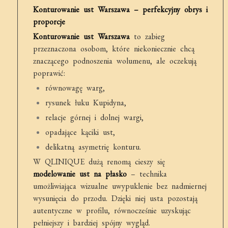
Konturowanie ust Warszawa – perfekcyjny obrys i
proporcje
Konturowanie ust Warszawa
to zabieg
przeznaczona osobom, które niekoniecznie chcą
znaczącego podnoszenia wolumenu, ale oczekują
poprawić:
równowagę warg,
rysunek łuku Kupidyna,
relacje górnej i dolnej wargi,
opadające kąciki ust,
delikatną asymetrię konturu.
W QLINIQUE dużą renomą cieszy się
modelowanie ust na płasko
– technika
umożliwiająca wizualne uwypuklenie bez nadmiernej
wysunięcia do przodu. Dzięki niej usta pozostają
autentyczne w profilu, równocześnie uzyskując
pełniejszy i bardziej spójny wygląd.