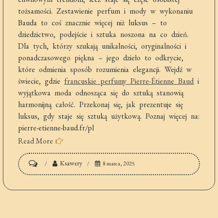
tożsamości. Zestawienie perfum i mody w wykonaniu
Bauda to coś znacznie więcej niż luksus – to
dziedzictwo, podejście i sztuka noszona na co dzień.
Dla tych, którzy szukają unikalności, oryginalności i
ponadczasowego piękna – jego dzieło to odkrycie,
które odmienia sposób rozumienia elegancji. Wejdź w
świecie, gdzie
francuskie perfumy Pierre-Étienne Baud
i
wyjątkowa moda odnosząca się do sztuką stanowią
harmonijną całość. Przekonaj się, jak prezentuje się
luksus, gdy staje się sztuką użytkową. Poznaj więcej na:
pierre-etienne-baud.fr/pl
Read More
on
Ksawery
8 marca, 2025
Pierre-
Étienne
Baud
–