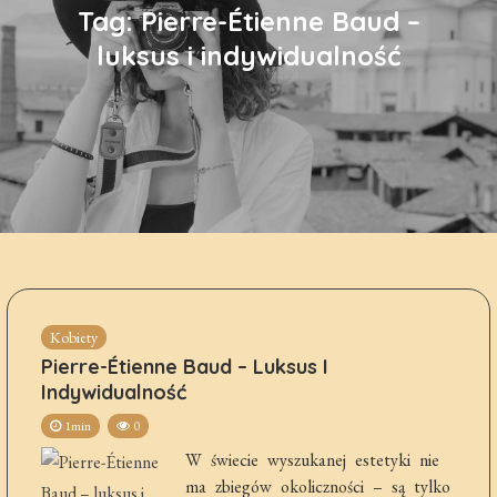
Tag:
Pierre-Étienne Baud –
luksus i indywidualność
Kobiety
Pierre-Étienne Baud – Luksus I
Indywidualność
1min
0
W świecie wyszukanej estetyki nie
ma zbiegów okoliczności – są tylko