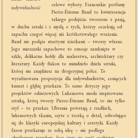
celowe wybory. Francuskie perfumy
Pierre-Étienne Baud to kwintesencja
takiego podejścia: tworzone z pasją,
w duchu sztuki i z myślą o tych, którzy oczekują od
zapachu czegoś więcej niż krótkotrwałego wrażenia.
Baud nie podąża utartymi ścieżkami – tworzy własne.
Jego mieszanki zapachowe to emocje zamknięte w
szkle, delikatne hołdy dla malarstwa, architektury czy
literatury. Każdy flakon to minidzieło dzieła sztuki,
której nie znajdziesz na drogeryjnej półce. To
wyrafinowana propozycja dla indywidualistów, ceniących
kunszt i głębię przekazu. To samo dotyczy jego
projektów odzieżowych. Luksusowa moda inspirowana
sztuką, którą tworzy Pierre-Étienne Baud, to nie tylko
styl – to przekaz. Ubrania powstają z rzadkich,
luksusowych tkanin, szyte z troską o detal, odwołujące
się do klasyki europejskiej kultury i estetyki. Każdy
fason przekazuje ze sobą ideę – nie podlega
chwilowym trendom, lecz staje się część osobistej