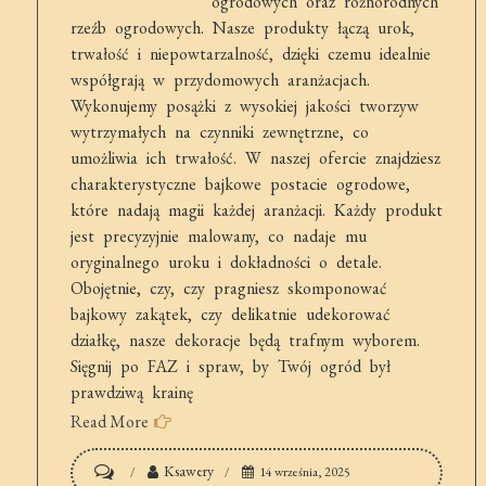
ogrodowych oraz różnorodnych
rzeźb ogrodowych. Nasze produkty łączą urok,
trwałość i niepowtarzalność, dzięki czemu idealnie
współgrają w przydomowych aranżacjach.
Wykonujemy posążki z wysokiej jakości tworzyw
wytrzymałych na czynniki zewnętrzne, co
umożliwia ich trwałość. W naszej ofercie znajdziesz
charakterystyczne bajkowe postacie ogrodowe,
które nadają magii każdej aranżacji. Każdy produkt
jest precyzyjnie malowany, co nadaje mu
oryginalnego uroku i dokładności o detale.
Obojętnie, czy, czy pragniesz skomponować
bajkowy zakątek, czy delikatnie udekorować
działkę, nasze dekoracje będą trafnym wyborem.
Sięgnij po FAZ i spraw, by Twój ogród był
prawdziwą krainę
Read More
on
Ksawery
14 września, 2025