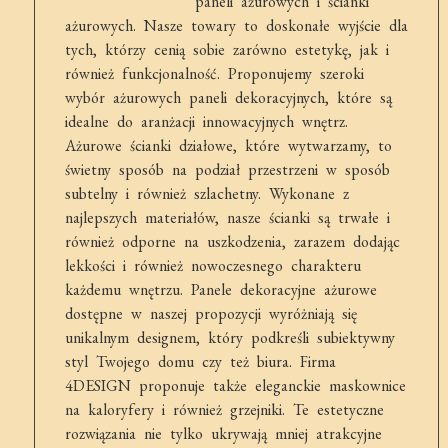
paneli ażurowych i ścianki
ażurowych. Nasze towary to doskonałe wyjście dla
tych, którzy cenią sobie zarówno estetykę, jak i
również funkcjonalność. Proponujemy szeroki
wybór ażurowych paneli dekoracyjnych, które są
idealne do aranżacji innowacyjnych wnętrz.
Ażurowe ścianki działowe, które wytwarzamy, to
świetny sposób na podział przestrzeni w sposób
subtelny i również szlachetny. Wykonane z
najlepszych materiałów, nasze ścianki są trwałe i
również odporne na uszkodzenia, zarazem dodając
lekkości i również nowoczesnego charakteru
każdemu wnętrzu. Panele dekoracyjne ażurowe
dostępne w naszej propozycji wyróżniają się
unikalnym designem, który podkreśli subiektywny
styl Twojego domu czy też biura. Firma
4DESIGN proponuje także eleganckie maskownice
na kaloryfery i również grzejniki. Te estetyczne
rozwiązania nie tylko ukrywają mniej atrakcyjne