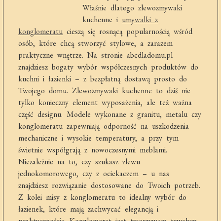
Właśnie dlatego zlewozmywaki
kuchenne i
umywalki z
konglomeratu
cieszą się rosnącą popularnością wśród
osób, które chcą stworzyć stylowe, a zarazem
praktyczne wnętrze. Na stronie abcdladomu.pl
znajdziesz bogaty wybór współczesnych produktów do
kuchni i łazienki – z bezpłatną dostawą prosto do
Twojego domu. Zlewozmywaki kuchenne to dziś nie
tylko konieczny element wyposażenia, ale też ważna
część designu. Modele wykonane z granitu, metalu czy
konglomeratu zapewniają odporność na uszkodzenia
mechaniczne i wysokie temperatury, a przy tym
świetnie współgrają z nowoczesnymi meblami.
Niezależnie na to, czy szukasz zlewu
jednokomorowego, czy z ociekaczem – u nas
znajdziesz rozwiązanie dostosowane do Twoich potrzeb.
Z kolei misy z konglomeratu to idealny wybór do
łazienek, które mają zachwycać elegancją i
praktycznością. Konglomerat jest tworzywem trwałym,