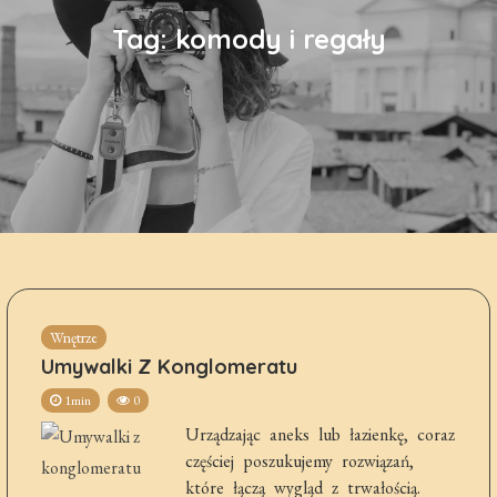
Tag:
komody i regały
Wnętrze
Umywalki Z Konglomeratu
1min
0
Urządzając aneks lub łazienkę, coraz
częściej poszukujemy rozwiązań,
które łączą wygląd z trwałością.