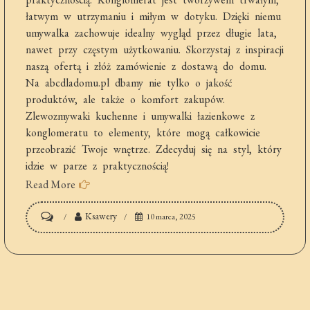
łatwym w utrzymaniu i miłym w dotyku. Dzięki niemu
umywalka zachowuje idealny wygląd przez długie lata,
nawet przy częstym użytkowaniu. Skorzystaj z inspiracji
naszą ofertą i złóż zamówienie z dostawą do domu.
Na abcdladomu.pl dbamy nie tylko o jakość
produktów, ale także o komfort zakupów.
Zlewozmywaki kuchenne i umywalki łazienkowe z
konglomeratu to elementy, które mogą całkowicie
przeobrazić Twoje wnętrze. Zdecyduj się na styl, który
idzie w parze z praktycznością!
Read More
on
Ksawery
10 marca, 2025
Umywalki
z
konglomeratu