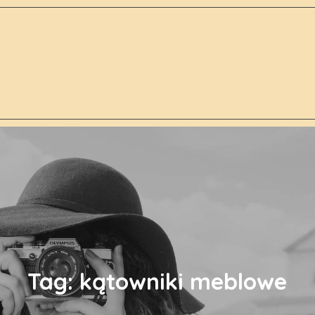
Tag:
kątowniki meblowe