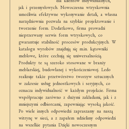
dla klientów indywidualnych,
jak i przemysłowych. Nowoczesna wtryskownia
umożliwia efektywne wykonywanie detali, a własna
narzędziownia pozwala na szybkie projektowanie i
tworzenie form. Dodatkowo, firma prowadzi
nieprzerwany serwis form wtryskowych, co
gwarantuje stabilność procesów produkcyjnych. W
katalogu wyrobów znajdują się m.in. kątowniki
meblowe, które cechują się uniwersalnością.
Produkty te są szeroko stosowane w branży
meblarskiej, budowlanej i wykończeniowej. Ledo
realizuje także przetwórstwo tworzyw sztucznych
w zakresie usług jednostkowych i seryjnych, co
oznacza indywidualność w każdym projekcie. Firma
współpracuje zarówno z dużymi zakładami, jak i z
mniejszymi odbiorcami, zapewniając wysoką jakość.
Po wiele innych odpowiedzi zapraszamy na naszą
witrynę w sieci, a z zapałem udzielimy odpowiedzi
na wszelkie pytania Dzięki nowoczesnym