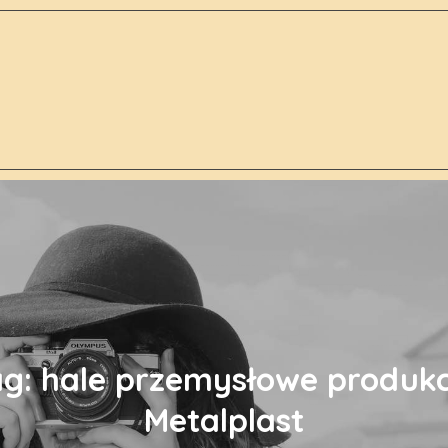
ag:
hale przemysłowe produkc
Metalplast