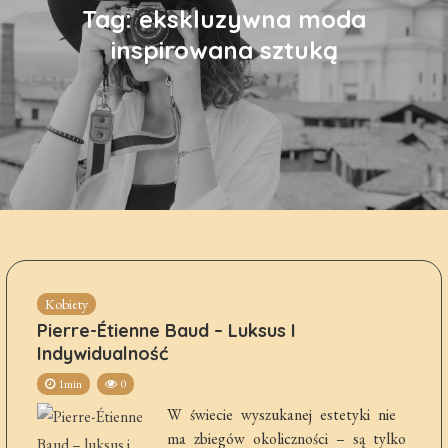
Tag:
ekskluzywna moda
inspirowana sztuką
Kobiety
Pierre-Étienne Baud – Luksus I
Indywidualność
1min
0
W świecie wyszukanej estetyki nie
ma zbiegów okoliczności – są tylko