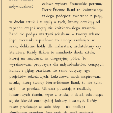
celowe wybory. Francuskie perfumy
Pierre-Étienne Baud to kwintesencja
takiego podejścia: tworzone z pasją,
w duchu sztuki i z myślą o tych, którzy oczekują od
zapachu czegoś więcej niż krótkotrwałego wrażenia.
Baud nie podąża utartymi ścieżkami – tworzy własne.
Jego mieszanki zapachowe to emocje zamknięte w
szkle, delikatne hołdy dla malarstwa, architektury czy
literatury. Każdy flakon to minidzieło dzieła sztuki,
której nie znajdziesz na drogeryjnej półce. To
wyrafinowana propozycja dla indywidualistów, ceniących
kunszt i głębię przekazu. To samo dotyczy jego
projektów odzieżowych. Luksusowa moda inspirowana
sztuką, którą tworzy Pierre-Étienne Baud, to nie tylko
styl – to przekaz. Ubrania powstają z rzadkich,
luksusowych tkanin, szyte z troską o detal, odwołujące
się do klasyki europejskiej kultury i estetyki. Każdy
fason przekazuje ze sobą ideę – nie podlega
chwilowym trendom, lecz staje się część osobistej