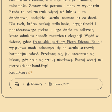
tożsamości. Zestawienie perfum i mody w wykonaniu
Bauda to coś znacznie więcej niż luksus – to
dziedzictwo, podejście i sztuka noszona na co dzień.
Dla tych, którzy szukają unikalności, oryginalności i
ponadczasowego piękna – jego dzieło to odkrycie,
które odmienia sposób rozumienia elegancji. Wejdź w
świecie, gdzie
francuskie perfumy Pierre-Étienne Baud
i
wyjątkowa moda odnosząca się do sztuką stanowią
harmonijną całość. Przekonaj się, jak prezentuje się
luksus, gdy staje się sztuką użytkową. Poznaj więcej na:
pierre-etienne-baud.fr/pl
Read More
on
Ksawery
8 marca, 2025
Pierre-
Étienne
Baud
–