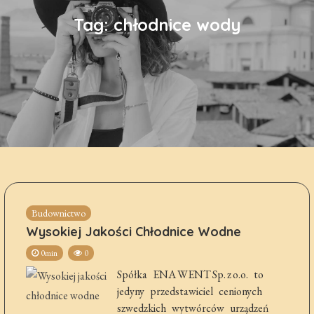
Tag:
chłodnice wody
Budownictwo
Wysokiej Jakości Chłodnice Wodne
0min
0
Spółka ENA WENT Sp. z o.o. to
jedyny przedstawiciel cenionych
szwedzkich wytwórców urządzeń