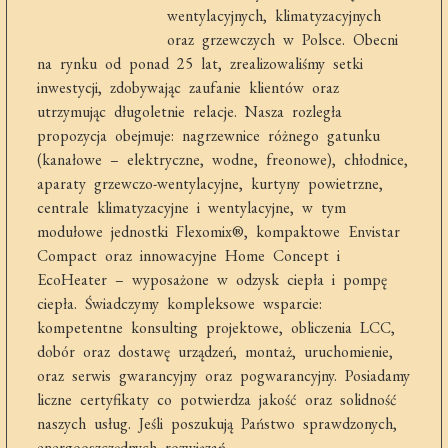
wentylacyjnych, klimatyzacyjnych
oraz grzewczych w Polsce. Obecni
na rynku od ponad 25 lat, zrealizowaliśmy setki
inwestycji, zdobywając zaufanie klientów oraz
utrzymując długoletnie relacje. Nasza rozległa
propozycja obejmuje: nagrzewnice różnego gatunku
(kanałowe – elektryczne, wodne, freonowe), chłodnice,
aparaty grzewczo-wentylacyjne, kurtyny powietrzne,
centrale klimatyzacyjne i wentylacyjne, w tym
modułowe jednostki Flexomix®, kompaktowe Envistar
Compact oraz innowacyjne Home Concept i
EcoHeater – wyposażone w odzysk ciepła i pompę
ciepła. Świadczymy kompleksowe wsparcie:
kompetentne konsulting projektowe, obliczenia LCC,
dobór oraz dostawę urządzeń, montaż, uruchomienie,
oraz serwis gwarancyjny oraz pogwarancyjny. Posiadamy
liczne certyfikaty co potwierdza jakość oraz solidność
naszych usług. Jeśli poszukują Państwo sprawdzonych,
energooszczędnych rozwiązań