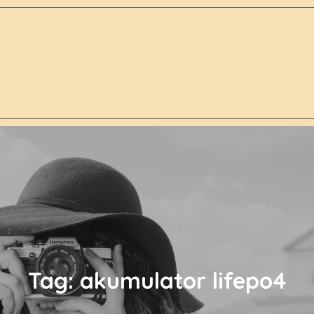
Tag:
akumulator lifepo4